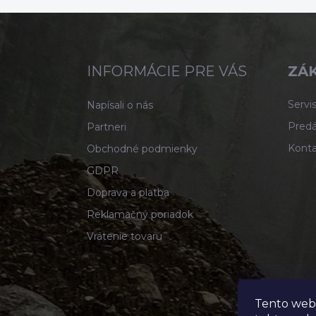
Z
á
p
ä
INFORMÁCIE PRE VÁS
ZÁK
t
i
Servis
Napísali o nás
e
Predá
Partneri
Konta
Obchodné podmienky
GDPR
Doprava a platba
Reklamačný poriadok
Vrátenie tovaru
Tento web