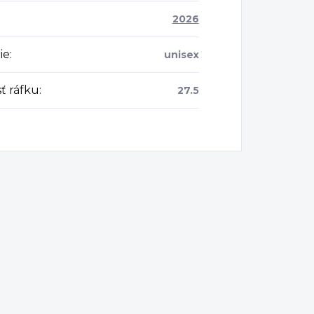
2026
ie
:
unisex
ť ráfku
:
27.5