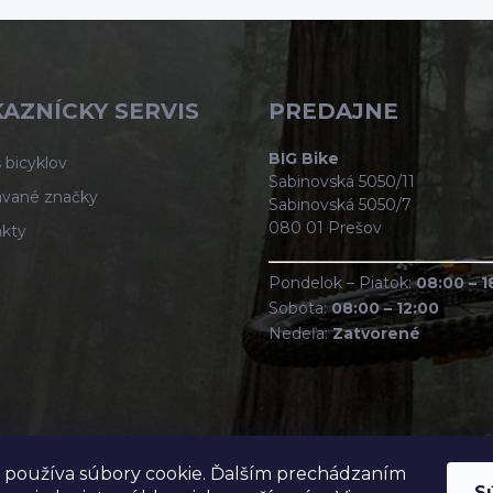
AZNÍCKY SERVIS
PREDAJNE
BIG Bike
 bicyklov
Sabinovská 5050/11
vané značky
Sabinovská 5050/7
080 01 Prešov
kty
Pondelok – Piatok:
08:00 – 1
Sobota:
08:00 – 12:00
Nedeľa:
Zatvorené
 používa súbory cookie. Ďalším prechádzaním
S