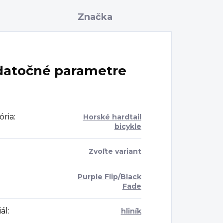
Značka
atočné parametre
ória
:
Horské hardtail
bicykle
Zvoľte variant
Purple Flip/Black
Fade
ál
:
hliník