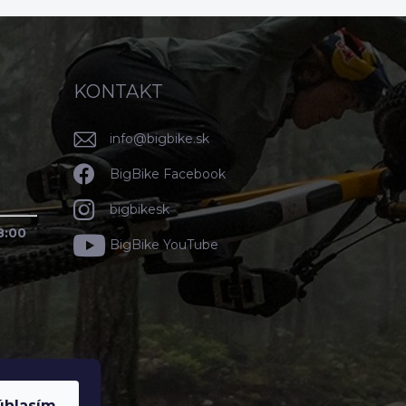
KONTAKT
info
@
bigbike.sk
BigBike Facebook
bigbikesk
8:00
BigBike YouTube
úhlasím