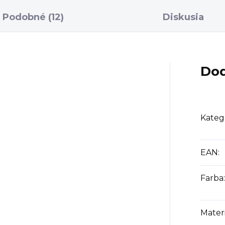
Podobné (12)
Diskusia
Dod
Kateg
EAN
:
Farba
:
Materi