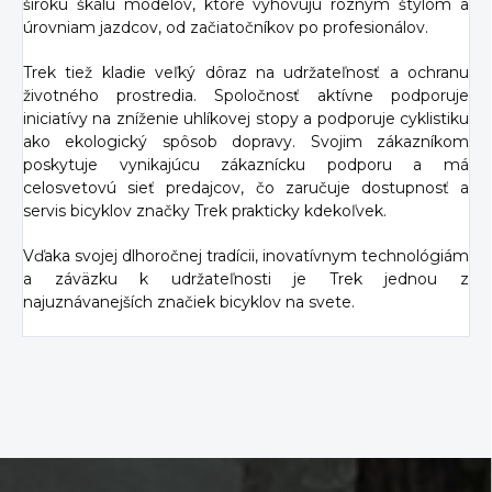
širokú škálu modelov, ktoré vyhovujú rôznym štýlom a
úrovniam jazdcov, od začiatočníkov po profesionálov.
Trek tiež kladie veľký dôraz na udržateľnosť a ochranu
životného prostredia. Spoločnosť aktívne podporuje
iniciatívy na zníženie uhlíkovej stopy a podporuje cyklistiku
ako ekologický spôsob dopravy. Svojim zákazníkom
poskytuje vynikajúcu zákaznícku podporu a má
celosvetovú sieť predajcov, čo zaručuje dostupnosť a
servis bicyklov značky Trek prakticky kdekoľvek.
Vďaka svojej dlhoročnej tradícii, inovatívnym technológiám
a záväzku k udržateľnosti je Trek jednou z
najuznávanejších značiek bicyklov na svete.
Z