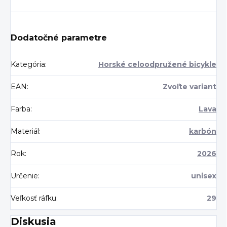
Dodatočné parametre
Kategória
:
Horské celoodpružené bicykle
EAN
:
Zvoľte variant
Farba
:
Lava
Materiál
:
karbón
Rok
:
2026
Určenie
:
unisex
Veľkosť ráfku
:
29
Diskusia