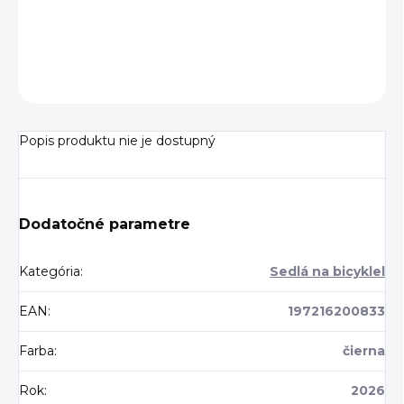
−
+
Pridať do košíka
OPÝTAŤ SA
Popis produktu nie je dostupný
Dodatočné parametre
Kategória
:
Sedlá na bicyklel
EAN
:
197216200833
Farba
:
čierna
Rok
:
2026