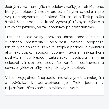
Jedným z najznámejších modelov značky je Trek Madone,
ktorý je obľúbený medzi profesionálnymi cyklistami pre
svoju aerodynamiku a ľahkosť. Okrem toho Trek ponúka
širokú škálu modelov, ktoré vyhovujú rôznym štýlom a
úrovniam jazdcov, od začiatočníkov po profesionálov.
Trek tiež kladie veľký dôraz na udržateľnosť a ochranu
životného prostredia. Spoločnosť aktívne podporuje
iniciatívy na zníženie uhlíkovej stopy a podporuje cyklistiku
ako ekologický spôsob dopravy. Svojim zákazníkom
poskytuje vynikajúcu zákaznícku podporu a má
celosvetovú sieť predajcov, čo zaručuje dostupnosť a
servis bicyklov značky Trek prakticky kdekoľvek.
Vďaka svojej dlhoročnej tradícii, inovatívnym technológiám
a záväzku k udržateľnosti je Trek jednou z
najuznávanejších značiek bicyklov na svete.