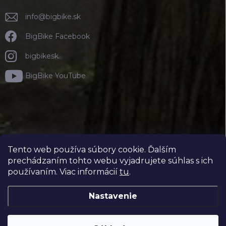
info
@
bigbike.sk
BigBike Facebook
bigbikesk
BigBike YouTube
Tento web používa súbory cookie. Ďalším
prechádzaním tohto webu vyjadrujete súhlas s ich
používaním. Viac informácií
tu
.
Nastavenie
Copyright 2026
BIGBIKE.SK
. Všetky práva vyhradené.