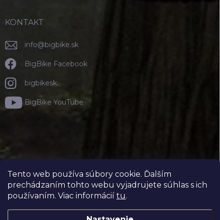
KONTAKT
info
@
bigbike.sk
BigBike Facebook
bigbikesk
BigBike YouTube
Tento web používa súbory cookie. Ďalším
prechádzaním tohto webu vyjadrujete súhlas s ich
používaním. Viac informácií
tu
.
Nastavenie