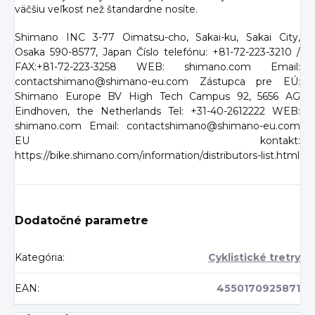
väčšiu veľkosť než štandardne nosíte.
Shimano INC 3-77 Oimatsu-cho, Sakai-ku, Sakai City,
Osaka 590-8577, Japan Číslo telefónu: +81-72-223-3210 /
FAX:+81-72-223-3258 WEB: shimano.com Email:
contactshimano@shimano-eu.com Zástupca pre EÚ:
Shimano Europe BV High Tech Campus 92, 5656 AG
Eindhoven, the Netherlands Tel: +31-40-2612222 WEB:
shimano.com Email: contactshimano@shimano-eu.com
EU kontakt:
https://bike.shimano.com/information/distributors-list.html
Dodatočné parametre
Kategória
:
Cyklistické tretry
EAN
:
4550170925871