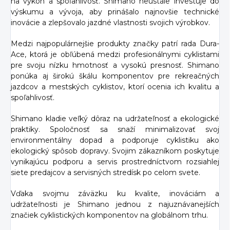
na výkon a spoľahlivosť. Shimano neustále investuje do
výskumu a vývoja, aby prinášalo najnovšie technické
inovácie a zlepšovalo jazdné vlastnosti svojich výrobkov.
Medzi najpopulárnejšie produkty značky patrí rada Dura-
Ace, ktorá je obľúbená medzi profesionálnymi cyklistami
pre svoju nízku hmotnosť a vysokú presnosť. Shimano
ponúka aj širokú škálu komponentov pre rekreačných
jazdcov a mestských cyklistov, ktorí ocenia ich kvalitu a
spoľahlivosť.
Shimano kladie veľký dôraz na udržateľnosť a ekologické
praktiky. Spoločnosť sa snaží minimalizovať svoj
environmentálny dopad a podporuje cyklistiku ako
ekologický spôsob dopravy. Svojim zákazníkom poskytuje
vynikajúcu podporu a servis prostredníctvom rozsiahlej
siete predajcov a servisných stredísk po celom svete.
Vďaka svojmu záväzku ku kvalite, inováciám a
udržateľnosti je Shimano jednou z najuznávanejších
značiek cyklistických komponentov na globálnom trhu.