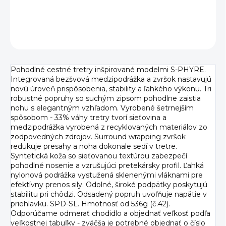
DETAILNÉ INFORMÁCIE
OPÝTAŤ SA
Pohodlné cestné tretry inšpirované modelmi S-PHYRE.
Integrovaná bezšvová medzipodrážka a zvršok nastavujú
novú úroveň prispôsobenia, stability a ľahkého výkonu. Tri
robustné popruhy so suchým zipsom pohodlne zaistia
nohu s elegantným vzhľadom. Vyrobené šetrnejším
spôsobom - 33% váhy tretry tvorí sieťovina a
medzipodrážka vyrobená z recyklovaných materiálov zo
zodpovedných zdrojov. Surround wrapping zvršok
redukuje presahy a noha dokonale sedí v tretre.
Syntetická koža so sieťovanou textúrou zabezpečí
pohodlné nosenie a vzrušujúci pretekársky profil. Ľahká
nylonová podrážka vystužená sklenenými vláknami pre
efektívny prenos sily. Odolné, široké podpätky poskytujú
stabilitu pri chôdzi. Odsadený popruh uvoľňuje napätie v
priehlavku. SPD-SL. Hmotnosť od 536g (č.42).
Odporúčame odmerať chodidlo a objednať veľkosť podľa
veľkostnej tabuľky - zväčša je potrebné objednať o číslo