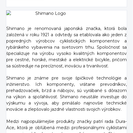
Shimano je renomovaná japonská značka, ktorá bola
založená v roku 1921 a odvtedy sa etablovala ako jeden z
popredných výrobcov cyklistických komponentov a
rybárskeho vybavenia na svetovom trhu. Spoločnosť sa
špecializuje na výrobu vysoko kvalitných komponentov
pre cestné, horské, mestské a elektrické bicykle, pričom
sa sústreďuje na precíznosť, inováciu a trvanlivosť.
Shimano je známe pre svoje špičkové technológie a
inžinierstvo. Ich komponenty, vrátane prevodníkov,
prehadzovačiek, bŕzd a nábojov, sú vyrábané s dôrazom
na výkon a spoľahlivosť. Shimano neustále investuje do
výskumu a vývoja, aby prinášalo najnovšie technické
inovácie a zlepšovalo jazdné vlastnosti svojich výrobkov.
Medzi najpopulárnejšie produkty značky patrí rada Dura-
Ace, ktorá je obľúbená medzi profesionálnymi cyklistami