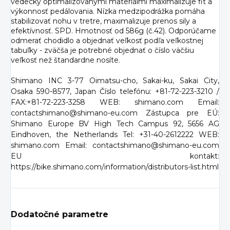
vedecky optimalizovanými materiálmi maximalizuje fit a
výkonnosť pedálovania. Nízka medzipodrážka pomáha
stabilizovať nohu v tretre, maximalizuje prenos sily a
efektívnosť. SPD. Hmotnosť od 586g (č.42). Odporúčame
odmerať chodidlo a objednať veľkosť podľa veľkostnej
tabuľky - zväčša je potrebné objednať o číslo väčšiu
veľkosť než štandardne nosíte.
Shimano INC 3-77 Oimatsu-cho, Sakai-ku, Sakai City,
Osaka 590-8577, Japan Číslo telefónu: +81-72-223-3210 /
FAX:+81-72-223-3258 WEB: shimano.com Email:
contactshimano@shimano-eu.com Zástupca pre EÚ:
Shimano Europe BV High Tech Campus 92, 5656 AG
Eindhoven, the Netherlands Tel: +31-40-2612222 WEB:
shimano.com Email: contactshimano@shimano-eu.com
EU kontakt:
https://bike.shimano.com/information/distributors-list.html
Dodatočné parametre