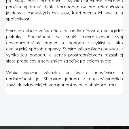
pre svoju nízku hmotnosť a vysokú presnosť. Shimano
ponúka aj širokú škálu komponentov pre rekreačných
jazdcov a mestských cyklistov, ktorí ocenia ich kvalitu a
spoľahlivosť.
Shimano kladie veľký dôraz na udržateľnosť a ekologické
praktiky. Spoločnosť sa snaží minimalizovať svoj
environmentálny dopad a podporuje cyklistiku ako
ekologický spôsob dopravy. Svojim zákazníkom poskytuje
vynikajúcu podporu a servis prostredníctvom rozsiahlej
siete predajcov a servisných stredísk po celom svete.
Vďaka svojmu záväzku ku kvalite, inováciám a
udržateľnosti je Shimano jednou z najuznávanejších
značiek cyklistických komponentov na globálnom trhu.
Z