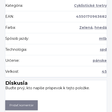
Kategória
:
Cyklistické tretry
EAN
:
4550170963682
Farba
:
Zelená
,
hnedá
Spôsob jazdy
:
mtb
Technológia
:
spd
Určenie
:
pánske
Veľkosť
:
45
Diskusia
Buďte prvý, kto napíše príspevok k tejto položke.
Pridať komentár