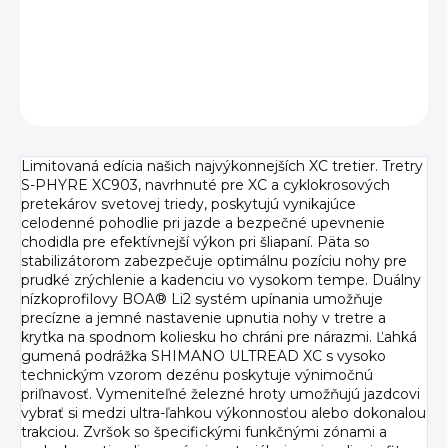
DETAILNÉ INFORMÁCIE
OPÝTAŤ SA
Limitovaná edícia našich najvýkonnejších XC tretier. Tretry
S-PHYRE XC903, navrhnuté pre XC a cyklokrosových
pretekárov svetovej triedy, poskytujú vynikajúce
celodenné pohodlie pri jazde a bezpečné upevnenie
chodidla pre efektívnejší výkon pri šliapaní. Päta so
stabilizátorom zabezpečuje optimálnu pozíciu nohy pre
prudké zrýchlenie a kadenciu vo vysokom tempe. Duálny
nízkoprofilovy BOA® Li2 systém upínania umožňuje
precízne a jemné nastavenie upnutia nohy v tretre a
krytka na spodnom koliesku ho chráni pre nárazmi. Ľahká
gumená podrážka SHIMANO ULTREAD XC s vysoko
technickým vzorom dezénu poskytuje výnimočnú
priľnavosť. Vymeniteľné železné hroty umožňujú jazdcovi
vybrať si medzi ultra-ľahkou výkonnosťou alebo dokonalou
trakciou. Zvršok so špecifickými funkčnými zónami a