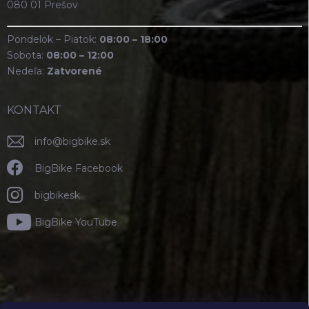
080 01 Prešov
Pondelok – Piatok:
08:00 – 18:00
Sobota:
08:00 – 12:00
Nedeľa:
Zatvorené
KONTAKT
info
@
bigbike.sk
BigBike Facebook
bigbikesk
BigBike YouTube