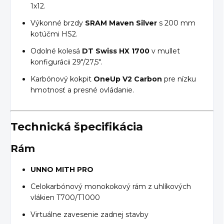
1x12.
Výkonné brzdy
SRAM Maven Silver
s 200 mm
kotúčmi HS2.
Odolné kolesá
DT Swiss HX 1700
v mullet
konfigurácii 29"/27,5".
Karbónový kokpit
OneUp V2 Carbon
pre nízku
hmotnosť a presné ovládanie.
Technická špecifikácia
Rám
UNNO MITH PRO
Celokarbónový monokokový rám z uhlíkových
vlákien T700/T1000
Virtuálne zavesenie zadnej stavby