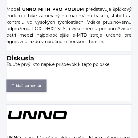
Model
UNNO MITH PRO PODIUM
predstavuje špičkový
enduro e-bike zameraný na maximálnu trakciu, stabilitu a
kontrolu vo vysokých rýchlostiach. Vďaka pružinovému
odpruženiu FOX DHX2 SLS a výkonnému pohonu Avinox
patrí medzi najpokročilejšie e-MTB stroje určené pre
agresívnu jazdu v náročnom horskom teréne.
Diskusia
Buďte prvý, kto napíše príspevok k tejto položke.
Pridať komentár
UNNO je prestížna španielska značka, ktorá sa špecializuje