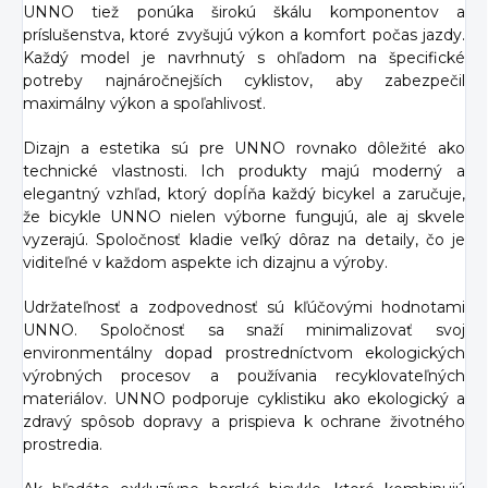
UNNO tiež ponúka širokú škálu komponentov a
príslušenstva, ktoré zvyšujú výkon a komfort počas jazdy.
Každý model je navrhnutý s ohľadom na špecifické
potreby najnáročnejších cyklistov, aby zabezpečil
maximálny výkon a spoľahlivosť.
Dizajn a estetika sú pre UNNO rovnako dôležité ako
technické vlastnosti. Ich produkty majú moderný a
elegantný vzhľad, ktorý dopĺňa každý bicykel a zaručuje,
že bicykle UNNO nielen výborne fungujú, ale aj skvele
vyzerajú. Spoločnosť kladie veľký dôraz na detaily, čo je
viditeľné v každom aspekte ich dizajnu a výroby.
Udržateľnosť a zodpovednosť sú kľúčovými hodnotami
UNNO. Spoločnosť sa snaží minimalizovať svoj
environmentálny dopad prostredníctvom ekologických
výrobných procesov a používania recyklovateľných
materiálov. UNNO podporuje cyklistiku ako ekologický a
zdravý spôsob dopravy a prispieva k ochrane životného
prostredia.