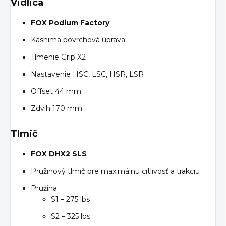
Vidlica
FOX Podium Factory
Kashima povrchová úprava
Tlmenie Grip X2
Nastavenie HSC, LSC, HSR, LSR
Offset 44 mm
Zdvih 170 mm
Tlmič
FOX DHX2 SLS
Pružinový tlmič pre maximálnu citlivosť a trakciu
Pružina:
S1 – 275 lbs
S2 – 325 lbs