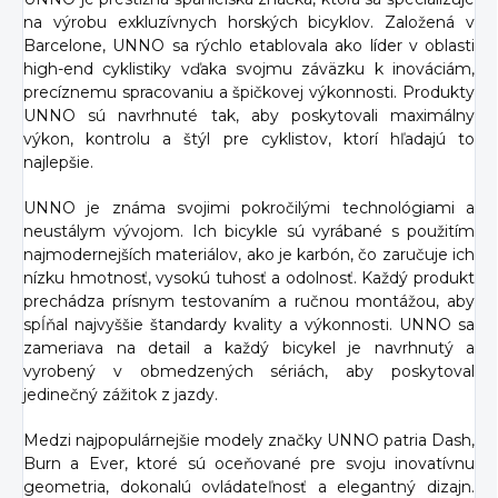
na výrobu exkluzívnych horských bicyklov. Založená v
Barcelone, UNNO sa rýchlo etablovala ako líder v oblasti
high-end cyklistiky vďaka svojmu záväzku k inováciám,
precíznemu spracovaniu a špičkovej výkonnosti. Produkty
UNNO sú navrhnuté tak, aby poskytovali maximálny
výkon, kontrolu a štýl pre cyklistov, ktorí hľadajú to
najlepšie.
UNNO je známa svojimi pokročilými technológiami a
neustálym vývojom. Ich bicykle sú vyrábané s použitím
najmodernejších materiálov, ako je karbón, čo zaručuje ich
nízku hmotnosť, vysokú tuhosť a odolnosť. Každý produkt
prechádza prísnym testovaním a ručnou montážou, aby
spĺňal najvyššie štandardy kvality a výkonnosti. UNNO sa
zameriava na detail a každý bicykel je navrhnutý a
vyrobený v obmedzených sériách, aby poskytoval
jedinečný zážitok z jazdy.
Medzi najpopulárnejšie modely značky UNNO patria Dash,
Burn a Ever, ktoré sú oceňované pre svoju inovatívnu
geometria, dokonalú ovládateľnosť a elegantný dizajn.