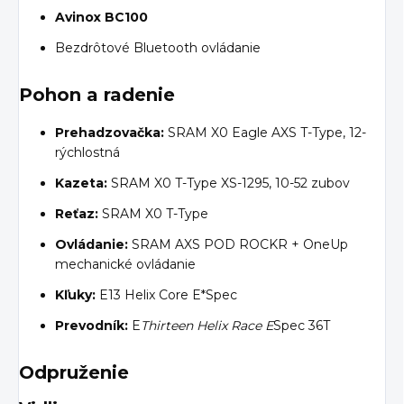
Avinox BC100
Bezdrôtové Bluetooth ovládanie
Pohon a radenie
Prehadzovačka:
SRAM X0 Eagle AXS T-Type, 12-
rýchlostná
Kazeta:
SRAM X0 T-Type XS-1295, 10-52 zubov
Reťaz:
SRAM X0 T-Type
Ovládanie:
SRAM AXS POD ROCKR + OneUp
mechanické ovládanie
Kľuky:
E13 Helix Core E*Spec
Prevodník:
E
Thirteen Helix Race E
Spec 36T
Odpruženie