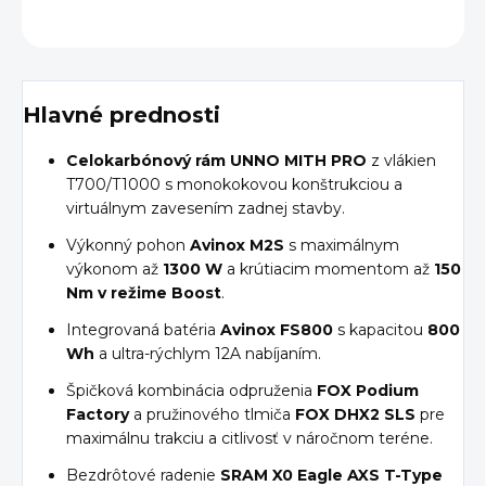
OPÝTAŤ SA
Hlavné prednosti
Celokarbónový rám UNNO MITH PRO
z vlákien
T700/T1000 s monokokovou konštrukciou a
virtuálnym zavesením zadnej stavby.
Výkonný pohon
Avinox M2S
s maximálnym
výkonom až
1300 W
a krútiacim momentom až
150
Nm v režime Boost
.
Integrovaná batéria
Avinox FS800
s kapacitou
800
Wh
a ultra-rýchlym 12A nabíjaním.
Špičková kombinácia odpruženia
FOX Podium
Factory
a pružinového tlmiča
FOX DHX2 SLS
pre
maximálnu trakciu a citlivosť v náročnom teréne.
Bezdrôtové radenie
SRAM X0 Eagle AXS T-Type