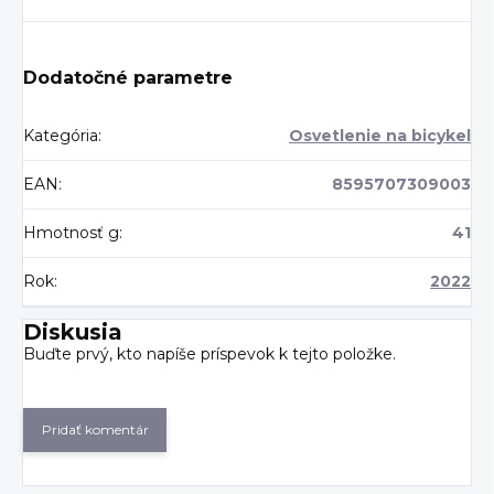
Dodatočné parametre
Kategória
:
Osvetlenie na bicykel
EAN
:
8595707309003
Hmotnosť g
:
41
Rok
:
2022
Diskusia
Buďte prvý, kto napíše príspevok k tejto položke.
Pridať komentár