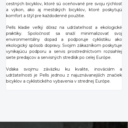
cestných bicyklov, ktoré sú oceňované pre svoju rýchlosť
a výkon, ako aj mestských bicyklov, ktoré poskytujú
komfort a štýl pre každodenné použitie.
Pells kladie veľký dôraz na udržateľnosť a ekologické
praktiky. Spoločnosť sa snaží minimalizovať svoj
environmentálny dopad a podporuje cyklistiku ako
ekologický spôsob dopravy. Svojim zákazníkom poskytuje
vynikajúcu podporu a servis prostredníctvom rozsiahlej
siete predajcov a servisných stredísk po celej Európe.
Vďaka svojmu záväzku ku kvalite, inováciám a
udržateľnosti je Pells jednou z najuznávanejších značiek
bicyklov a cyklistického vybavenia v strednej Európe.
Z