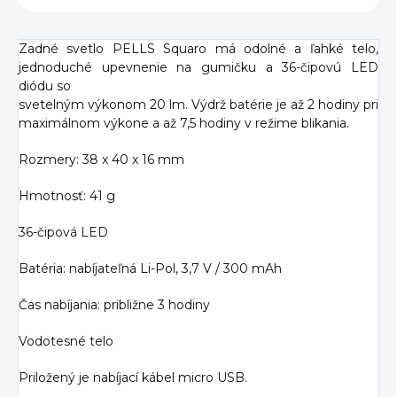
Zadné svetlo PELLS Squaro má odolné a ľahké telo,
jednoduché upevnenie na gumičku a 36-čipovú LED
diódu so
svetelným výkonom 20 lm. Výdrž batérie je až 2 hodiny pri
maximálnom výkone a až 7,5 hodiny v režime blikania.
Rozmery: 38 x 40 x 16 mm
Hmotnosť: 41 g
36-čipová LED
Batéria: nabíjateľná Li-Pol, 3,7 V / 300 mAh
Čas nabíjania: približne 3 hodiny
Vodotesné telo
Priložený je nabíjací kábel micro USB.