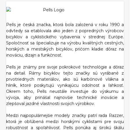
Pells je česká značka, ktorá bola založená v roku 1990 a
odvtedy sa etablovala ako jeden z popredných výrobcov
bicyklov a cyklistického vybavenia v strednej Európe.
Spoločnosť sa špecializuje na výrobu kvalitných cestných,
horských a mestských bicyklov, pričom kladie dôraz na
inováciu, dizajn a funkčnosť.
Pells je známy pre svoje pokrokové technológie a dôraz
na detail. Rámy bicyklov tejto značky sú vyrábané z
prvotriednych materiálov, ako sú karbónové vlákna a
hliník, ktoré poskytujú vynikajúcu odolnosť a ľahkosť.
Okrem toho, Pells neustále investuje do výskumu a
vývoja, aby prinášal najnovšie technické inovácie a
zlepšoval jazdné vlastnosti svojich výrobkov.
Medzi najpopulárnejšie modely značky patrí rada Razzer,
ktorá je obľúbená medzi horskými cyklistami pre svoju
robustnosť a spoľahlivosť. Pells ponúka aj širokú škálu