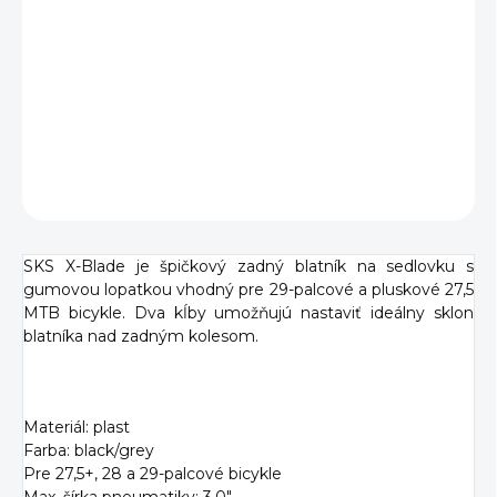
SKS X-Blade je zadný blatník na sedlovku s nastaviteľným
sklonom a gumovou lopatkou, vhodný pre 27,5+, 28 a 29-
palcové MTB bicykle, s maximálnou šírkou plášťov 3,0".
DETAILNÉ INFORMÁCIE
OPÝTAŤ SA
SKS X-Blade je špičkový zadný blatník na sedlovku s
gumovou lopatkou vhodný pre 29-palcové a pluskové 27,5
MTB bicykle. Dva kĺby umožňujú nastaviť ideálny sklon
blatníka nad zadným kolesom.
Materiál: plast
Farba: black/grey
Pre 27,5+, 28 a 29-palcové bicykle