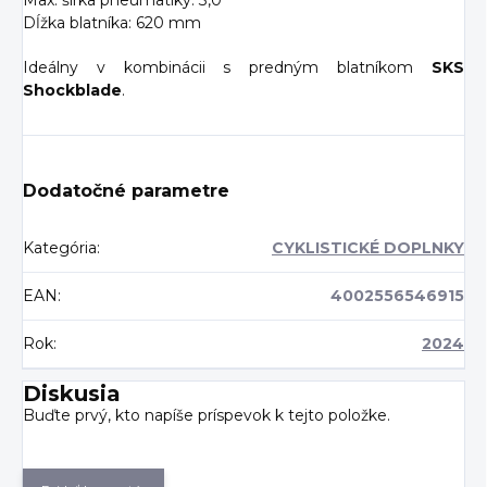
Max. šírka pneumatiky: 3,0"
Dĺžka blatníka: 620 mm
Ideálny v kombinácii s predným blatníkom
SKS
Shockblade
.
Dodatočné parametre
Kategória
:
CYKLISTICKÉ DOPLNKY
EAN
:
4002556546915
Rok
:
2024
Diskusia
Buďte prvý, kto napíše príspevok k tejto položke.