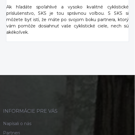
Ak hľadáte spoľahlivé a vysoko kvalitné cyklistické
príslušenstvo, SKS je tou správnou voľbou. S SKS si
môžete byť istí, že máte po svojom boku partnera, ktorý
vám pomôže dosiahnuť vaše cyklistické ciele, nech sú
akékoľvek.
Z
á
p
ä
t
i
INFORMÁCIE PRE VÁS
e
Napísali o nás
Partneri