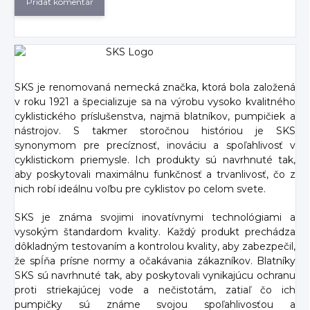
Pridať komentár
SKS je renomovaná nemecká značka, ktorá bola založená
v roku 1921 a špecializuje sa na výrobu vysoko kvalitného
cyklistického príslušenstva, najmä blatníkov, pumpičiek a
nástrojov. S takmer storočnou históriou je SKS
synonymom pre precíznosť, inováciu a spoľahlivosť v
cyklistickom priemysle. Ich produkty sú navrhnuté tak,
aby poskytovali maximálnu funkčnosť a trvanlivosť, čo z
nich robí ideálnu voľbu pre cyklistov po celom svete.
SKS je známa svojimi inovatívnymi technológiami a
vysokým štandardom kvality. Každý produkt prechádza
dôkladným testovaním a kontrolou kvality, aby zabezpečil,
že spĺňa prísne normy a očakávania zákazníkov. Blatníky
SKS sú navrhnuté tak, aby poskytovali vynikajúcu ochranu
proti striekajúcej vode a nečistotám, zatiaľ čo ich
pumpičky sú známe svojou spoľahlivosťou a