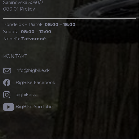
Sabinovská 5050/7
080 01 Prešov
Pondelok – Piatok:
08:00 – 18:00
Sobota:
08:00 – 12:00
Nedeľa:
Zatvorené
KONTAKT
info
@
bigbike.sk
BigBike Facebook
bigbikesk
BigBike YouTube