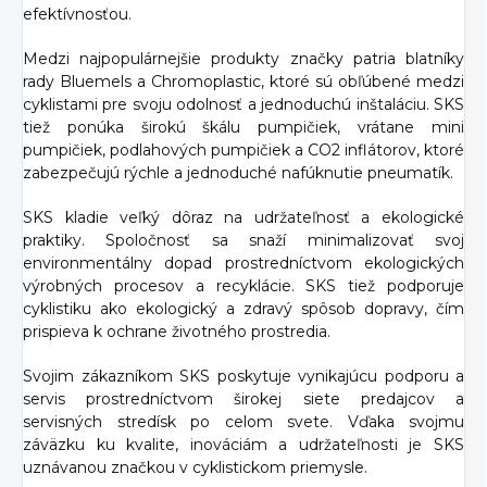
efektívnosťou.
Medzi najpopulárnejšie produkty značky patria blatníky
rady Bluemels a Chromoplastic, ktoré sú obľúbené medzi
cyklistami pre svoju odolnosť a jednoduchú inštaláciu. SKS
tiež ponúka širokú škálu pumpičiek, vrátane mini
pumpičiek, podlahových pumpičiek a CO2 inflátorov, ktoré
zabezpečujú rýchle a jednoduché nafúknutie pneumatík.
SKS kladie veľký dôraz na udržateľnosť a ekologické
praktiky. Spoločnosť sa snaží minimalizovať svoj
environmentálny dopad prostredníctvom ekologických
výrobných procesov a recyklácie. SKS tiež podporuje
cyklistiku ako ekologický a zdravý spôsob dopravy, čím
prispieva k ochrane životného prostredia.
Svojim zákazníkom SKS poskytuje vynikajúcu podporu a
servis prostredníctvom širokej siete predajcov a
servisných stredísk po celom svete. Vďaka svojmu
záväzku ku kvalite, inováciám a udržateľnosti je SKS
uznávanou značkou v cyklistickom priemysle.