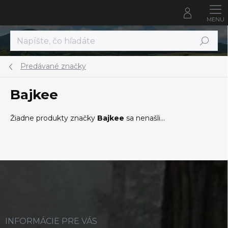
Prejsť
na
obsah
Hľadať
Predávané značky
Bajkee
Žiadne produkty značky
Bajkee
sa nenašli...
Z
á
p
ä
t
i
INFORMÁCIE PRE VÁS