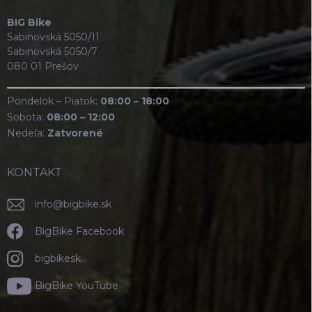
BIG Bike
Sabinovská 5050/11
Sabinovská 5050/7
080 01 Prešov
Pondelok – Piatok:
08:00 – 18:00
Sobota:
08:00 – 12:00
Nedeľa:
Zatvorené
KONTAKT
info
@
bigbike.sk
BigBike Facebook
bigbikesk
BigBike YouTube