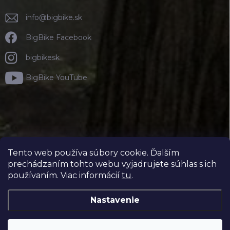
info
@
bigbike.sk
BigBike Facebook
bigbikesk
BigBike YouTube
Tento web používa súbory cookie. Ďalším
prechádzaním tohto webu vyjadrujete súhlas s ich
používaním. Viac informácií
tu
.
Nastavenie
Copyright 2026
BIGBIKE.SK
. Všetky práva vyhradené.