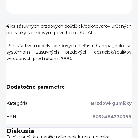
OPÝTAŤ SA
4 ks zásuvných brzdových doštičiek/polotovarov určených
pre ráfiky s brzdovým povrchom DURAL.
Pre všetky modely brzdových čeľustí Campagnolo so
systémom zásuvných brzdových doštičiek/špalíkov
vyrobených pred rokom 2000.
Dodatočné parametre
Kategória
:
Brzdové gumičky
EAN
:
8032484330399
Diskusia
Buďte prvý, kto napíše príspevok k tejto položke.