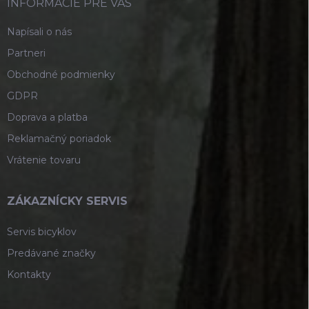
i
INFORMÁCIE PRE VÁS
e
Napísali o nás
Partneri
Obchodné podmienky
GDPR
Doprava a platba
Reklamačný poriadok
Vrátenie tovaru
ZÁKAZNÍCKY SERVIS
Servis bicyklov
Predávané značky
Kontakty