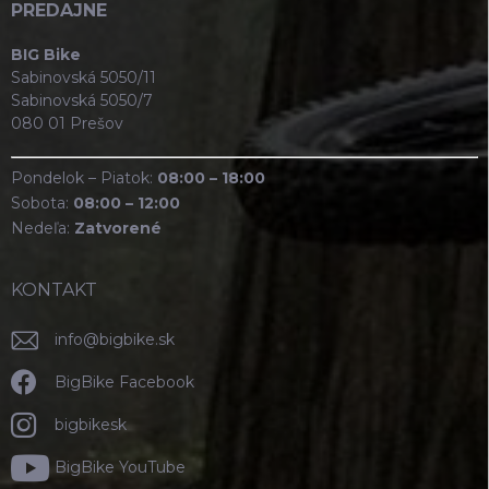
PREDAJNE
BIG Bike
Sabinovská 5050/11
Sabinovská 5050/7
080 01 Prešov
Pondelok – Piatok:
08:00 – 18:00
Sobota:
08:00 – 12:00
Nedeľa:
Zatvorené
KONTAKT
info
@
bigbike.sk
BigBike Facebook
bigbikesk
BigBike YouTube