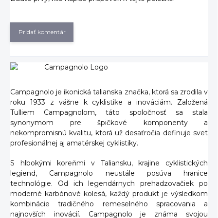
Pridať komentár
Campagnolo je ikonická talianska značka, ktorá sa zrodila v
roku 1933 z vášne k cyklistike a inováciám. Založená
Tulliem Campagnolom, táto spoločnosť sa stala
synonymom pre špičkové komponenty a
nekompromisnú kvalitu, ktorá už desaťročia definuje svet
profesionálnej aj amatérskej cyklistiky.
S hlbokými koreňmi v Taliansku, krajine cyklistických
legiend, Campagnolo neustále posúva hranice
technológie. Od ich legendárnych prehadzovačiek po
moderné karbónové kolesá, každý produkt je výsledkom
kombinácie tradičného remeselného spracovania a
najnovších inovácií. Campagnolo je známa svojou