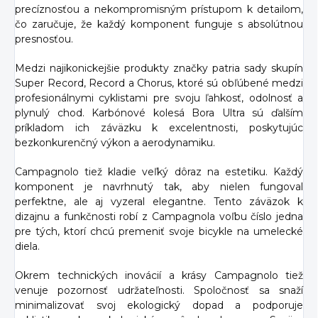
precíznosťou a nekompromisným prístupom k detailom,
čo zaručuje, že každý komponent funguje s absolútnou
presnosťou.
Medzi najikonickejšie produkty značky patria sady skupín
Super Record, Record a Chorus, ktoré sú obľúbené medzi
profesionálnymi cyklistami pre svoju ľahkosť, odolnosť a
plynulý chod. Karbónové kolesá Bora Ultra sú ďalším
príkladom ich záväzku k excelentnosti, poskytujúc
bezkonkurenčný výkon a aerodynamiku.
Campagnolo tiež kladie veľký dôraz na estetiku. Každý
komponent je navrhnutý tak, aby nielen fungoval
perfektne, ale aj vyzeral elegantne. Tento záväzok k
dizajnu a funkčnosti robí z Campagnola voľbu číslo jedna
pre tých, ktorí chcú premeniť svoje bicykle na umelecké
diela.
Okrem technických inovácií a krásy Campagnolo tiež
venuje pozornosť udržateľnosti. Spoločnosť sa snaží
minimalizovať svoj ekologický dopad a podporuje