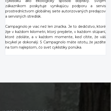
cyklistiku ako ekologický spôsob dopravy. Svojim
zákazníkom poskytuje vynikajúcu podporu a servis
prostredníctvom globálnej siete autorizovaných predajcov
a servisných stredísk.
Campagnolo je viac než len značka. Je to dedičstvo, ktoré
žije v každom kilometri, ktorý prejdete, v každom stúpaní,
ktoré zdoláte, a v každom momente, keď cítite, že váš
bicykel je dokonalý. S Campagnolo máte istotu, že jazdíte
na tom najlepšom, čo svet cyklistiky ponúka.
Z
á
p
ä
t