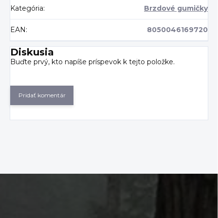
Kategória
:
Brzdové gumičky
EAN
:
8050046169720
Diskusia
Buďte prvý, kto napíše príspevok k tejto položke.
Pridať komentár
Z
á
p
ä