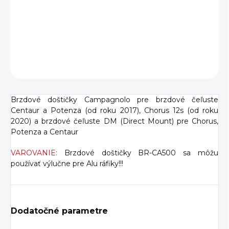
−
+
Pridať do košíka
DETAILNÉ INFORMÁCIE
OPÝTAŤ SA
Brzdové doštičky Campagnolo pre brzdové čeľuste
Centaur a Potenza (od roku 2017), Chorus 12s (od roku
2020) a brzdové čeľuste DM (Direct Mount) pre Chorus,
Potenza a Centaur
VAROVANIE:
Brzdové doštičky BR-CA500 sa môžu
používať výlučne pre Alu ráfiky!!!
Dodatočné parametre