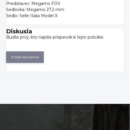
Predstavec: Megamo FOV
Sedlovka: Megamo 27,2 mm
Sedlo: Selle Italia Model X
Diskusia
Buďte prvý, kto napíše príspevok k tejto položke.
Pridať komentár
Z
á
p
ä