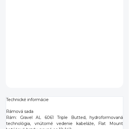
Megamo Jakar 30 2026 je moderný gravel bicykel s
novým hliníkovým rámom navrhnutým špeciálne pre
gravel jazdenie. O komfort a nízku hmotnosť sa stará
karbónová gravel vidlica, ktorá efektívne tlmí vibrácie.
Spoľahlivé a presné radenie zabezpečuje pohon Shimano
GRX 2x10, zatiaľ čo hydraulické kotúčové brzdy Shimano
GRX 400 ponúkajú silný a konzistentný brzdný výkon v
každom teréne. Ideálna voľba na asfalt, štrk aj dlhé
dobrodružné jazdy.
DETAILNÉ INFORMÁCIE
OPÝTAŤ SA
Technické informácie
Rámová sada
Rám: Gravel AL 6061 Triple Butted, hydroformovaná
technológia, vnútorné vedenie kabeláže, Flat Mount