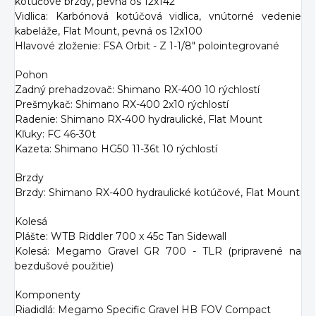
kotúčové brzdy, pevná os 12x142
Vidlica: Karbónová kotúčová vidlica, vnútorné vedenie
kabeláže, Flat Mount, pevná os 12x100
Hlavové zloženie: FSA Orbit - Z 1-1/8" polointegrované
Pohon
Zadný prehadzovač: Shimano RX-400 10 rýchlostí
Prešmykač: Shimano RX-400 2x10 rýchlostí
Radenie: Shimano RX-400 hydraulické, Flat Mount
Kľuky: FC 46-30t
Kazeta: Shimano HG50 11-36t 10 rýchlostí
Brzdy
Brzdy: Shimano RX-400 hydraulické kotúčové, Flat Mount
Kolesá
Plášte: WTB Riddler 700 x 45c Tan Sidewall
Kolesá: Megamo Gravel GR 700 - TLR (pripravené na
bezdušové použitie)
Komponenty
Riadidlá: Megamo Specific Gravel HB FOV Compact