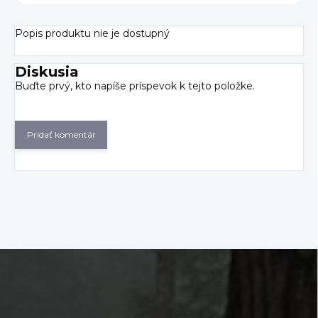
Popis produktu nie je dostupný
Diskusia
Buďte prvý, kto napíše príspevok k tejto položke.
Pridať komentár
Z
á
p
ä