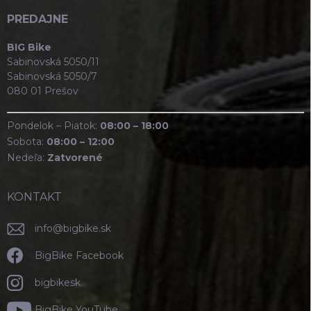
PREDAJNE
BIG Bike
Sabinovská 5050/11
Sabinovská 5050/7
080 01 Prešov
Pondelok – Piatok:
08:00 – 18:00
Sobota:
08:00 – 12:00
Nedeľa:
Zatvorené
KONTAKT
info
@
bigbike.sk
BigBike Facebook
bigbikesk
BigBike YouTube