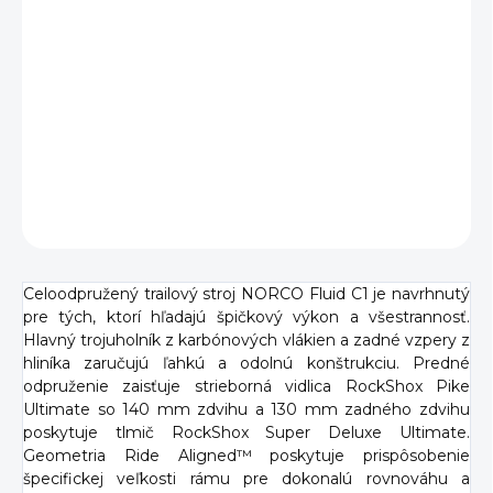
VEĽKOSŤ RÁMU
S
M
L
XL
S Norco Fluid znovu objavujete radosť zo šliapania.
Špičkový a ľahký trailový bike NORCO Fluid C1 vám
poskytne jazdu života, bez ohľadu na trail, na ktorý sa
vydáte.
DETAILNÉ INFORMÁCIE
OPÝTAŤ SA
Celoodpružený trailový stroj NORCO Fluid C1 je navrhnutý
pre tých, ktorí hľadajú špičkový výkon a všestrannosť.
Hlavný trojuholník z karbónových vlákien a zadné vzpery z
hliníka zaručujú ľahkú a odolnú konštrukciu. Predné
odpruženie zaisťuje strieborná vidlica RockShox Pike
Ultimate so 140 mm zdvihu a 130 mm zadného zdvihu
poskytuje tlmič RockShox Super Deluxe Ultimate.
Geometria Ride Aligned™ poskytuje prispôsobenie
špecifickej veľkosti rámu pre dokonalú rovnováhu a