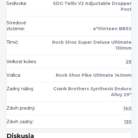
Sedlovka
:
SDG Tellis V2 Adjustable Dropper
Post
Stredové
zloženie
:
e*thirteen BB92
Tlmič
:
Rock Shox Super Deluxe Ultimate
130mm
Veľkosť kolies
:
29
Vidlica
:
Rock Shox Pike Ultimate 140mm
Zadný náboj
:
Crank Brothers Synthesis Enduro
Alloy 29"
Zdvih predný
:
140
Zdvih zadný
:
130
Diskusia