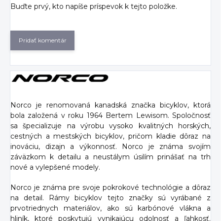
Buďte prvý, kto napíše príspevok k tejto položke.
Pridať komentár
Norco je renomovaná kanadská značka bicyklov, ktorá
bola založená v roku 1964 Bertem Lewisom. Spoločnosť
sa špecializuje na výrobu vysoko kvalitných horských,
cestných a mestských bicyklov, pričom kladie dôraz na
inováciu, dizajn a výkonnosť. Norco je známa svojím
záväzkom k detailu a neustálym úsilím prinášať na trh
nové a vylepšené modely.
Norco je známa pre svoje pokrokové technológie a dôraz
na detail. Rámy bicyklov tejto značky sú vyrábané z
prvotriednych materiálov, ako sú karbónové vlákna a
hliník, ktoré poskytujú vynikajúcu odolnosť a ľahkosť.