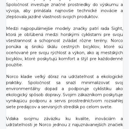
Spoločnosť investuje značné prostriedky do výskumu a
vývoja, aby prinášala najnovšie technické inovácie a
zlepšovala jazdné vlastnosti svojich produktov.
Medzi najpopulárnejšie modely značky patrí rada Sight,
ktorá je obľúbená medzi horskými cyklistami pre svoju
všestrannosť a schopnosť zvládať rôzne terény. Norco
ponúka aj širokú škálu cestných bicyklov, ktoré sú
oceňované pre svoju rýchlosť a výkon, ako aj mestských
bicyklov, ktoré poskytujú komfort a štýl pre každodenné
použitie.
Norco kladie veľký dôraz na udržateľnosť a ekologické
praktiky. Spoločnosť sa snaží minimalizovať svoj
environmentálny dopad a podporuje cyklistiku ako
ekologický spôsob dopravy. Svojim zákazníkom poskytuje
vynikajúcu podporu a servis prostredníctvom rozsiahlej
siete predajcov a servisných stredísk po celom svete.
Vďaka svojmu záväzku ku kvalite, inováciám a
udržateľnosti je Norco jednou z najuznávanejších značiek