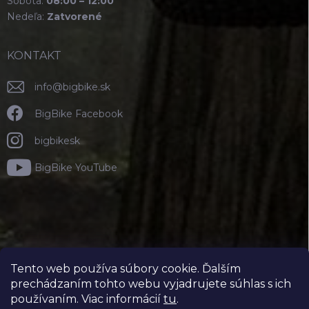
Sobota:
08:00 – 12:00
Nedeľa:
Zatvorené
KONTAKT
info
@
bigbike.sk
BigBike Facebook
bigbikesk
BigBike YouTube
Tento web používa súbory cookie. Ďalším
prechádzaním tohto webu vyjadrujete súhlas s ich
používaním. Viac informácií
tu
.