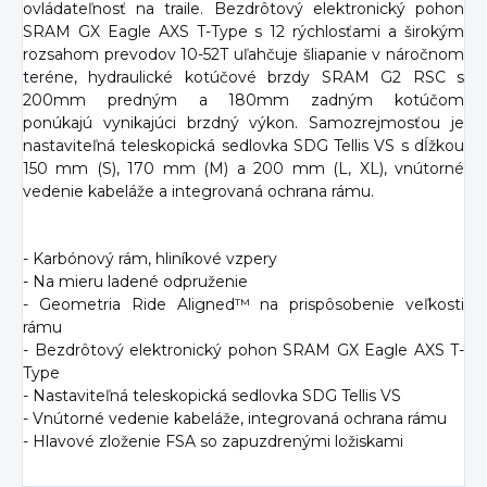
ovládateľnosť na traile. Bezdrôtový elektronický pohon
SRAM GX Eagle AXS T-Type s 12 rýchlosťami a širokým
rozsahom prevodov 10-52T uľahčuje šliapanie v náročnom
teréne, hydraulické kotúčové brzdy SRAM G2 RSC s
200mm predným a 180mm zadným kotúčom
ponúkajú vynikajúci brzdný výkon. Samozrejmosťou je
nastaviteľná teleskopická sedlovka SDG Tellis VS s dĺžkou
150 mm (S), 170 mm (M) a 200 mm (L, XL), vnútorné
vedenie kabeláže a integrovaná ochrana rámu.
- Karbónový rám, hliníkové vzpery
- Na mieru ladené odpruženie
- Geometria Ride Aligned™ na prispôsobenie veľkosti
rámu
- Bezdrôtový elektronický pohon SRAM GX Eagle AXS T-
Type
- Nastaviteľná teleskopická sedlovka SDG Tellis VS
- Vnútorné vedenie kabeláže, integrovaná ochrana rámu
- Hlavové zloženie FSA so zapuzdrenými ložiskami