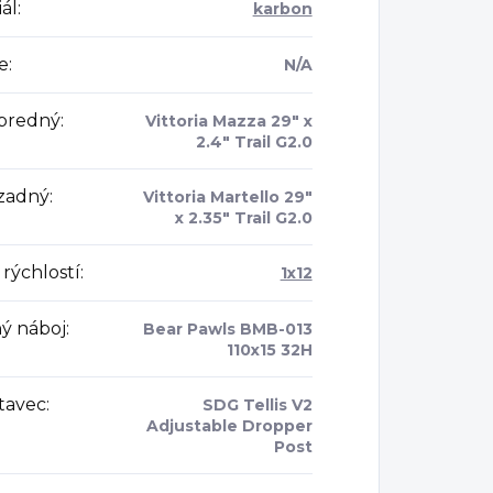
ál
:
karbon
e
:
N/A
 predný
:
Vittoria Mazza 29" x
2.4" Trail G2.0
 zadný
:
Vittoria Martello 29"
x 2.35" Trail G2.0
rýchlostí
:
1x12
ý náboj
:
Bear Pawls BMB-013
110x15 32H
tavec
:
SDG Tellis V2
Adjustable Dropper
Post