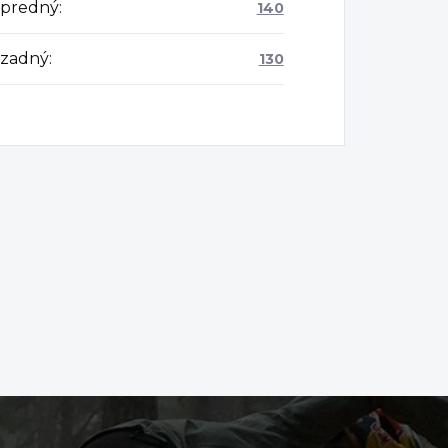
 predný
:
140
 zadný
:
130