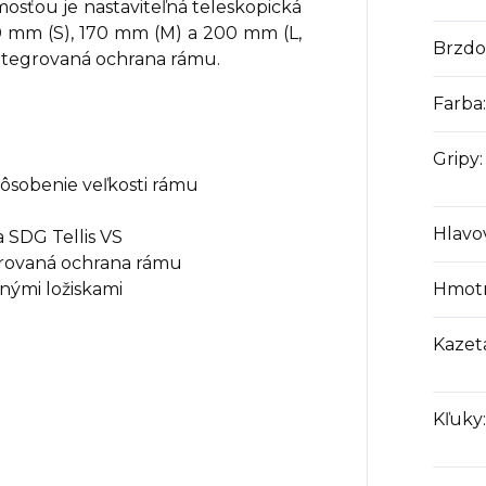
osťou je nastaviteľná teleskopická
50 mm (S), 170 mm (M) a 200 mm (L,
Brzdo
integrovaná ochrana rámu.
Farba
:
Gripy
:
ôsobenie veľkosti rámu
Hlavo
a SDG Tellis VS
grovaná ochrana rámu
nými ložiskami
Hmotn
Kazet
Kľuky
: