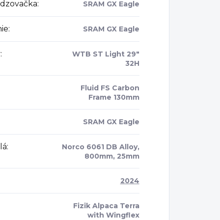
dzovačka
:
SRAM GX Eagle
ie
:
SRAM GX Eagle
y
:
WTB ST Light 29"
32H
Fluid FS Carbon
Frame 130mm
:
SRAM GX Eagle
lá
:
Norco 6061 DB Alloy,
800mm, 25mm
2024
Fizik Alpaca Terra
with Wingflex