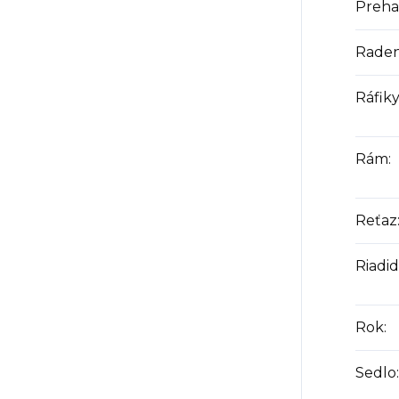
Preha
Raden
Ráfik
Rám
:
Reťaz
Riadid
Rok
:
Sedlo
: