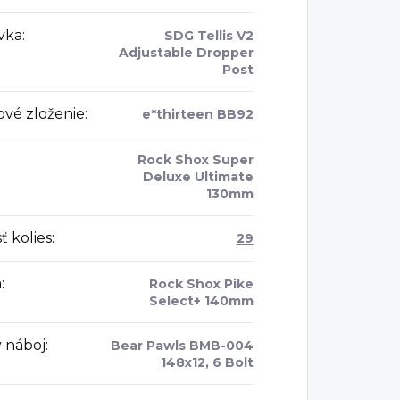
vka
:
SDG Tellis V2
Adjustable Dropper
Post
ové zloženie
:
e*thirteen BB92
Rock Shox Super
Deluxe Ultimate
130mm
ť kolies
:
29
a
:
Rock Shox Pike
Select+ 140mm
 náboj
:
Bear Pawls BMB-004
148x12, 6 Bolt