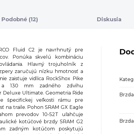
Podobné (12)
Diskusia
ORCO Fluid C2 je navrhnutý pre
Dod
dcov. Ponúka skvelú kombináciu
vládania. Hlavný trojuholník z
vzpery zaručujú nízku hmotnosť a
ie zaisťuje vidlica RockShox Pike
Kateg
 a 130 mm zadného zdvihu
 Deluxe Ultimate. Geometria Ride
Brzda
e špecifickej veľkosti rámu pre
sť na traile. Pohon SRAM GX Eagle
sahom prevodov 10-52T uľahčuje
Brzda
draulické kotúčové brzdy SRAM G2
m zadným kotúčom poskytujú