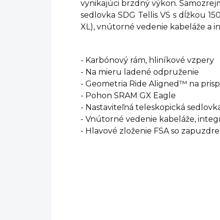
vynikajúci brzdný výkon. Samozrejm
sedlovka SDG Tellis VS s dĺžkou 1
XL), vnútorné vedenie kabeláže a 
- Karbónový rám, hliníkové vzpery
- Na mieru ladené odpruženie
- Geometria Ride Aligned™ na prisp
- Pohon SRAM GX Eagle
- Nastaviteľná teleskopická sedlovk
- Vnútorné vedenie kabeláže, inte
- Hlavové zloženie FSA so zapuzdre