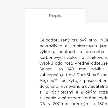
Popis
Celoodpružený trailový stroj N
pokročilých a ambicióznych jaz
výkonu, odolnosti a presného o
karbónových vlákien a hliníkové 
vysokú odolnosť. Predné odpružen
Select+ so 140 mm zdvihu
zabezpečuje tlmič RockShox Super
Aligned™ poskytuje prispôsobeni
dokonalú rovnováhu a ovládateľno
s 12 rýchlosťami a širokým roz
šliapanie v náročnom teréne, hy
RS s 200mm predným a 180m