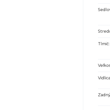
Sedlo
Stred
Tlmič
:
Veľkos
Vidlic
Zadný