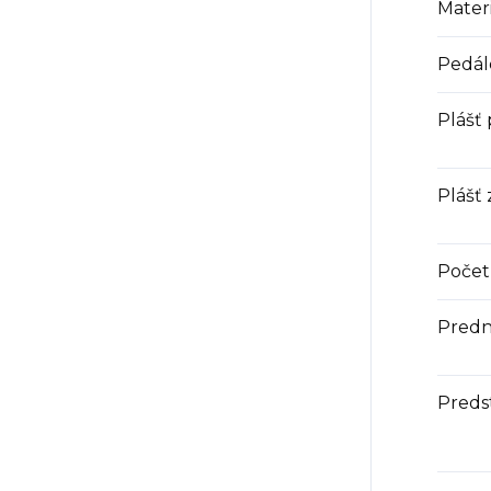
Materi
Pedál
Plášť
Plášť
Počet 
Predn
Preds