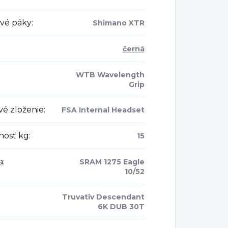
vé páky
:
Shimano XTR
černá
WTB Wavelength
Grip
vé zloženie
:
FSA Internal Headset
osť kg
:
15
a
:
SRAM 1275 Eagle
10/52
Truvativ Descendant
6K DUB 30T