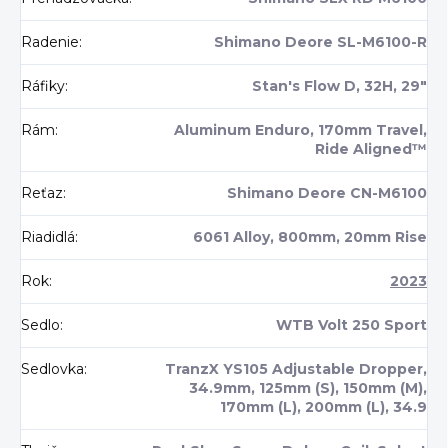
Radenie
:
Shimano Deore SL-M6100-R
Ráfiky
:
Stan's Flow D, 32H, 29"
Rám
:
Aluminum Enduro, 170mm Travel,
Ride Aligned™
Reťaz
:
Shimano Deore CN-M6100
Riadidlá
:
6061 Alloy, 800mm, 20mm Rise
Rok
:
2023
Sedlo
:
WTB Volt 250 Sport
Sedlovka
:
TranzX YS105 Adjustable Dropper,
34.9mm, 125mm (S), 150mm (M),
170mm (L), 200mm (L), 34.9