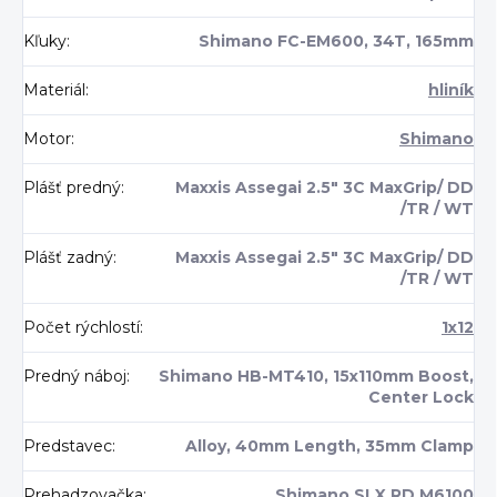
Kľuky
:
Shimano FC-EM600, 34T, 165mm
Materiál
:
hliník
Motor
:
Shimano
Plášť predný
:
Maxxis Assegai 2.5" 3C MaxGrip/ DD
/TR / WT
Plášť zadný
:
Maxxis Assegai 2.5" 3C MaxGrip/ DD
/TR / WT
Počet rýchlostí
:
1x12
Predný náboj
:
Shimano HB-MT410, 15x110mm Boost,
Center Lock
Predstavec
:
Alloy, 40mm Length, 35mm Clamp
Prehadzovačka
:
Shimano SLX RD M6100