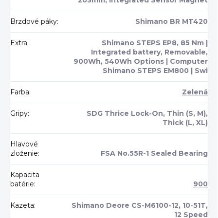
203mm, Integrated Sensor Magnet
Brzdové páky
:
Shimano BR MT420
Extra
:
Shimano STEPS EP8, 85 Nm |
Integrated battery, Removable,
900Wh, 540Wh Options | Computer
Shimano STEPS EM800 | Swi
Farba
:
Zelená
Gripy
:
SDG Thrice Lock-On, Thin (S, M),
Thick (L, XL)
Hlavové
zloženie
:
FSA No.55R-1 Sealed Bearing
Kapacita
batérie
:
900
Kazeta
:
Shimano Deore CS-M6100-12, 10-51T,
12 Speed