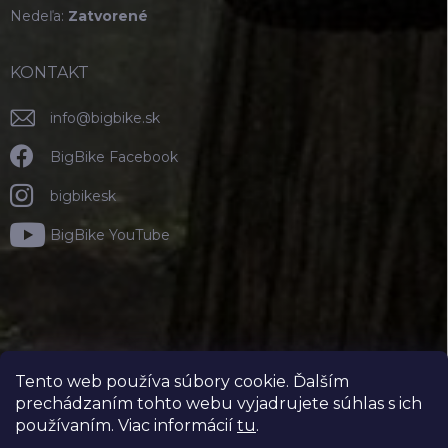
Nedeľa:
Zatvorené
KONTAKT
info
@
bigbike.sk
BigBike Facebook
bigbikesk
BigBike YouTube
Tento web používa súbory cookie. Ďalším
prechádzaním tohto webu vyjadrujete súhlas s ich
používaním. Viac informácií
tu
.