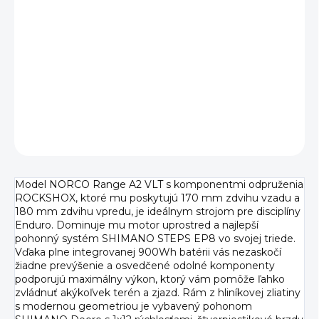
Hľadáte enduro ebike, ktorý vám poskytne maximálnu
stabilitu a kontrolu nad každou sekundou jazdy, a to aj v
technicky náročnom teréne? Potom je model NORCO
Range A2 VLT so špecifickým zdvihom, prémiovým
pohonom a osvedčenými komponentmi ideálnou voľ
DETAILNÉ INFORMÁCIE
OPÝTAŤ SA
Model NORCO Range A2 VLT s komponentmi odpruženia
ROCKSHOX, ktoré mu poskytujú 170 mm zdvihu vzadu a
180 mm zdvihu vpredu, je ideálnym strojom pre disciplíny
Enduro. Dominuje mu motor uprostred a najlepší
pohonný systém SHIMANO STEPS EP8 vo svojej triede.
Vďaka plne integrovanej 900Wh batérii vás nezaskočí
žiadne prevýšenie a osvedčené odolné komponenty
podporujú maximálny výkon, ktorý vám pomôže ľahko
zvládnuť akýkoľvek terén a zjazd. Rám z hliníkovej zliatiny
s modernou geometriou je vybavený pohonom