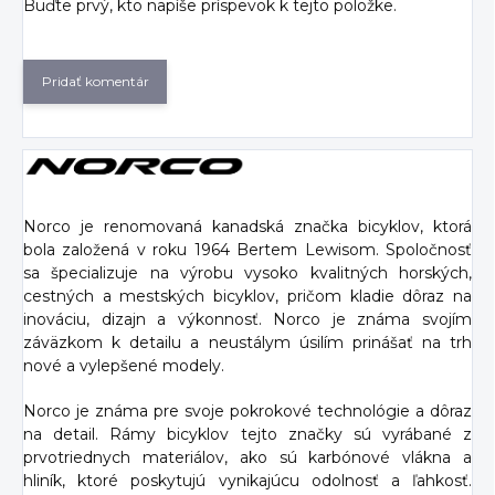
Buďte prvý, kto napíše príspevok k tejto položke.
Pridať komentár
Norco je renomovaná kanadská značka bicyklov, ktorá
bola založená v roku 1964 Bertem Lewisom. Spoločnosť
sa špecializuje na výrobu vysoko kvalitných horských,
cestných a mestských bicyklov, pričom kladie dôraz na
inováciu, dizajn a výkonnosť. Norco je známa svojím
záväzkom k detailu a neustálym úsilím prinášať na trh
nové a vylepšené modely.
Norco je známa pre svoje pokrokové technológie a dôraz
na detail. Rámy bicyklov tejto značky sú vyrábané z
prvotriednych materiálov, ako sú karbónové vlákna a
hliník, ktoré poskytujú vynikajúcu odolnosť a ľahkosť.