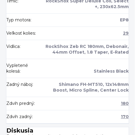
Tlmič
:
RockShox Super Deluxe Coil, Select
+, 230x62.5mm
Typ motora
:
EP8
Veľkosť kolies
:
29
Vidlica
:
RockShox Zeb RC 180mm, Debonair,
44mm Offset, 1.8 Taper, E-Rated
Vypletené
kolesá
:
Stainless Black
Zadný náboj
:
Shimano FH-MT510, 12x148mm
Boost, Micro Spline, Center Lock
Zdvih predný
:
180
Zdvih zadný
:
170
Diskusia