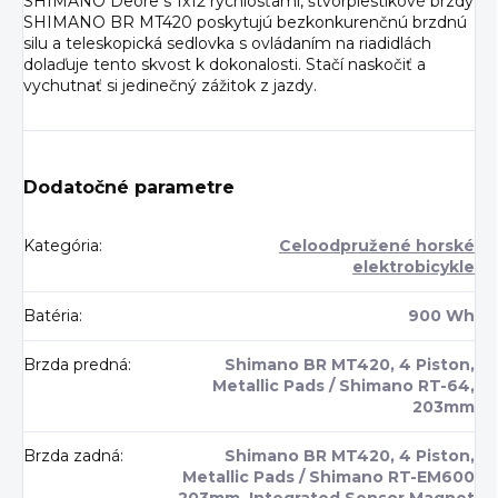
SHIMANO Deore s 1x12 rýchlosťami, štvorpiestikové brzdy
SHIMANO BR MT420 poskytujú bezkonkurenčnú brzdnú
silu a teleskopická sedlovka s ovládaním na riadidlách
dolaďuje tento skvost k dokonalosti. Stačí naskočiť a
vychutnať si jedinečný zážitok z jazdy.
Dodatočné parametre
Kategória
:
Celoodpružené horské
elektrobicykle
Batéria
:
900 Wh
Brzda predná
:
Shimano BR MT420, 4 Piston,
Metallic Pads / Shimano RT-64,
203mm
Brzda zadná
:
Shimano BR MT420, 4 Piston,
Metallic Pads / Shimano RT-EM600