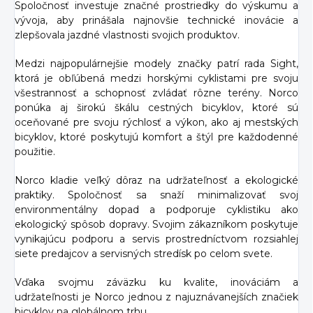
Spoločnosť investuje značné prostriedky do výskumu a
vývoja, aby prinášala najnovšie technické inovácie a
zlepšovala jazdné vlastnosti svojich produktov.
Medzi najpopulárnejšie modely značky patrí rada Sight,
ktorá je obľúbená medzi horskými cyklistami pre svoju
všestrannosť a schopnosť zvládať rôzne terény. Norco
ponúka aj širokú škálu cestných bicyklov, ktoré sú
oceňované pre svoju rýchlosť a výkon, ako aj mestských
bicyklov, ktoré poskytujú komfort a štýl pre každodenné
použitie.
Norco kladie veľký dôraz na udržateľnosť a ekologické
praktiky. Spoločnosť sa snaží minimalizovať svoj
environmentálny dopad a podporuje cyklistiku ako
ekologický spôsob dopravy. Svojim zákazníkom poskytuje
vynikajúcu podporu a servis prostredníctvom rozsiahlej
siete predajcov a servisných stredísk po celom svete.
Vďaka svojmu záväzku ku kvalite, inováciám a
udržateľnosti je Norco jednou z najuznávanejších značiek
bicyklov na globálnom trhu.