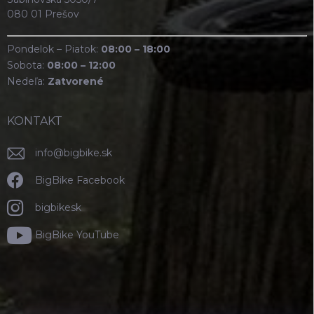
080 01 Prešov
Pondelok – Piatok:
08:00 – 18:00
Sobota:
08:00 – 12:00
Nedeľa:
Zatvorené
KONTAKT
info
@
bigbike.sk
BigBike Facebook
bigbikesk
BigBike YouTube