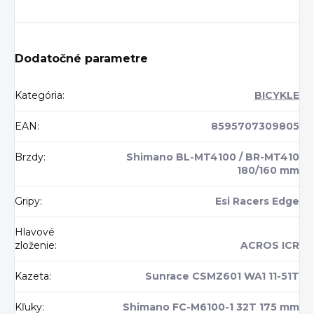
Dodatočné parametre
Kategória
:
BICYKLE
EAN
:
8595707309805
Brzdy
:
Shimano BL-MT4100 / BR-MT410
180/160 mm
Gripy
:
Esi Racers Edge
Hlavové
zloženie
:
ACROS ICR
Kazeta
:
Sunrace CSMZ601 WA1 11-51T
Kľuky
:
Shimano FC-M6100-1 32T 175 mm