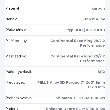
Materiál
:
karbon
Náboje
:
Boost Alloy
Pätka rámu
:
typ UDH (3PDHUDH)
Plášť predný
:
Continental Race King 29/2,2
Performance
Plášť zadný
:
Continental Race King 29/2,2
Performance
Počet rýchlostí
:
1x12
Predstavec
:
PELLS Alloy 3D Forged 7° Ø: 31.8mm
L: 60 mm
Prehadzovačka
:
Shimano XT RD-M8100 12s
Radenie
:
Shimano Deore SL-M6100-R 12s