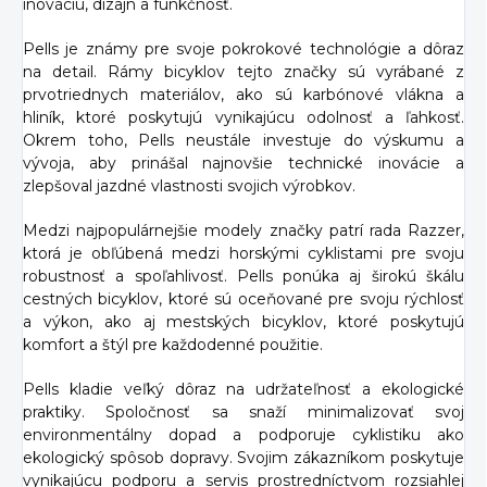
inováciu, dizajn a funkčnosť.
Pells je známy pre svoje pokrokové technológie a dôraz
na detail. Rámy bicyklov tejto značky sú vyrábané z
prvotriednych materiálov, ako sú karbónové vlákna a
hliník, ktoré poskytujú vynikajúcu odolnosť a ľahkosť.
Okrem toho, Pells neustále investuje do výskumu a
vývoja, aby prinášal najnovšie technické inovácie a
zlepšoval jazdné vlastnosti svojich výrobkov.
Medzi najpopulárnejšie modely značky patrí rada Razzer,
ktorá je obľúbená medzi horskými cyklistami pre svoju
robustnosť a spoľahlivosť. Pells ponúka aj širokú škálu
cestných bicyklov, ktoré sú oceňované pre svoju rýchlosť
a výkon, ako aj mestských bicyklov, ktoré poskytujú
komfort a štýl pre každodenné použitie.
Pells kladie veľký dôraz na udržateľnosť a ekologické
praktiky. Spoločnosť sa snaží minimalizovať svoj
environmentálny dopad a podporuje cyklistiku ako
ekologický spôsob dopravy. Svojim zákazníkom poskytuje
vynikajúcu podporu a servis prostredníctvom rozsiahlej