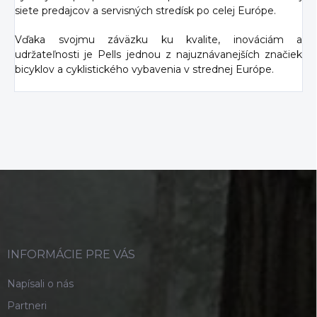
siete predajcov a servisných stredísk po celej Európe.
Vďaka svojmu záväzku ku kvalite, inováciám a
udržateľnosti je Pells jednou z najuznávanejších značiek
bicyklov a cyklistického vybavenia v strednej Európe.
Z
á
p
ä
t
i
INFORMÁCIE PRE VÁS
e
Napísali o nás
Partneri