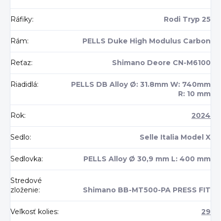
Ráfiky
:
Rodi Tryp 25
Rám
:
PELLS Duke High Modulus Carbon
Reťaz
:
Shimano Deore CN-M6100
Riadidlá
:
PELLS DB Alloy Ø: 31.8mm W: 740mm
R: 10 mm
Rok
:
2024
Sedlo
:
Selle Italia Model X
Sedlovka
:
PELLS Alloy Ø 30,9 mm L: 400 mm
Stredové
zloženie
:
Shimano BB-MT500-PA PRESS FIT
Veľkosť kolies
:
29