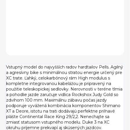
Efektivita dotiahnutá na hranice možností. Agilné,
agresívne, ľahké MTB s minimálnou stratou energie.
Karbónový rám s teleskopickou sedlovkou a vylepšenou
XC geometriou s predĺženým dosahom robia z Duka
ideálny stroj do náročného terénu.
DETAILNÉ INFORMÁCIE
OPÝTAŤ SA
Vstupný model do najvyšších radov hardtailov Pells. Agilný
a agresívny bike s minimálnou stratou energie určený pre
XC trate. Ľahký, celokarbónový rám High modulus s
kompletne integrovanou kabelážou je pripravený na
použitie teleskopickej sedlovky. Nerovnosti v teréne tlmia
a pohodlie jazde zaručuje vidlica Rockshox Judy Gold so
zdvihom 100 mm. Maximálnu zábavu počas jazdy
podporuje vyvážená kombinácia komponentov Shimano
XT a Deore, istotu na trati dodávajú perfektne priľnavé
plášte Continental Race King 29/2,2. Nenechajte sa
zmiasť statusom vstupného modelu. Duke 3 na XC
okruhu príjemne prekvapí aj skúsených jazdcov.