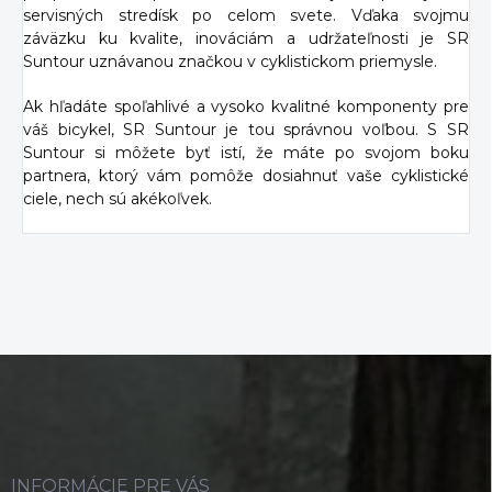
servisných stredísk po celom svete. Vďaka svojmu
záväzku ku kvalite, inováciám a udržateľnosti je SR
Suntour uznávanou značkou v cyklistickom priemysle.
Ak hľadáte spoľahlivé a vysoko kvalitné komponenty pre
váš bicykel, SR Suntour je tou správnou voľbou. S SR
Suntour si môžete byť istí, že máte po svojom boku
partnera, ktorý vám pomôže dosiahnuť vaše cyklistické
ciele, nech sú akékoľvek.
Z
á
p
ä
t
i
INFORMÁCIE PRE VÁS