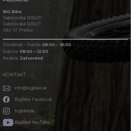
BIG Bike
Sabinovská 5050/11
Sabinovská 5050/7
080 01 Prešov
Pondelok – Piatok:
08:00 – 18:00
Sobota:
08:00 – 12:00
Nedeľa:
Zatvorené
KONTAKT
info
@
bigbike.sk
BigBike Facebook
bigbikesk
BigBike YouTube