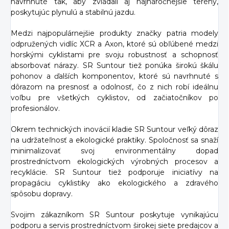
navrhnuté tak, aby zvládali aj najnáročnejšie terény,
poskytujúc plynulú a stabilnú jazdu.
Medzi najpopulárnejšie produkty značky patria modely
odpružených vidlíc XCR a Axon, ktoré sú obľúbené medzi
horskými cyklistami pre svoju robustnosť a schopnosť
absorbovať nárazy. SR Suntour tiež ponúka širokú škálu
pohonov a ďalších komponentov, ktoré sú navrhnuté s
dôrazom na presnosť a odolnosť, čo z nich robí ideálnu
voľbu pre všetkých cyklistov, od začiatočníkov po
profesionálov.
Okrem technických inovácií kladie SR Suntour veľký dôraz
na udržateľnosť a ekologické praktiky. Spoločnosť sa snaží
minimalizovať svoj environmentálny dopad
prostredníctvom ekologických výrobných procesov a
recyklácie. SR Suntour tiež podporuje iniciatívy na
propagáciu cyklistiky ako ekologického a zdravého
spôsobu dopravy.
Svojim zákazníkom SR Suntour poskytuje vynikajúcu
podporu a servis prostredníctvom širokej siete predajcov a