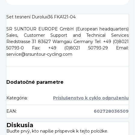
Set tesnení Durolux36 FKA121-04
SR SUNTOUR EUROPE GmbH (European headquarters)
Sales, Customer Support and Technical Services
Riedstrasse 31 83627 Warngau Germany Tel: +49 (0)8021
50793-0 Fax: +49 (0)8021 50793-29 Email:
service@srsuntour-cycling.com
Dodatočné parametre
Kategória
:
Príslušenstvo k cyklo odpruženiu
EAN
:
602728036509
Diskusia
Buďte prvý, kto napíše príspevok k tejto položke.