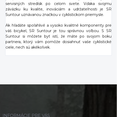
servisných stredísk po celom svete. Vďaka svojmu
záväzku ku kvalite, inováciám a udržateľnosti je SR
Suntour uznávanou značkou v cyklistickom priemysle.
Ak hľadáte spoľahlivé a vysoko kvalitné komponenty pre
váš bicykel, SR Suntour je tou správnou voľbou. S SR
Suntour si môžete byť istí, že máte po svojom boku
partnera, ktorý vám pomôže dosiahnuť vaše cyklistické
ciele, nech sú akékoľvek.
Z
á
p
ä
t
i
INFORMÁCIE PRE VÁS