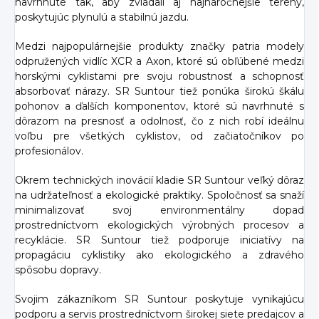
navrhnuté tak, aby zvládali aj najnáročnejšie terény,
poskytujúc plynulú a stabilnú jazdu.
Medzi najpopulárnejšie produkty značky patria modely
odpružených vidlíc XCR a Axon, ktoré sú obľúbené medzi
horskými cyklistami pre svoju robustnosť a schopnosť
absorbovať nárazy. SR Suntour tiež ponúka širokú škálu
pohonov a ďalších komponentov, ktoré sú navrhnuté s
dôrazom na presnosť a odolnosť, čo z nich robí ideálnu
voľbu pre všetkých cyklistov, od začiatočníkov po
profesionálov.
Okrem technických inovácií kladie SR Suntour veľký dôraz
na udržateľnosť a ekologické praktiky. Spoločnosť sa snaží
minimalizovať svoj environmentálny dopad
prostredníctvom ekologických výrobných procesov a
recyklácie. SR Suntour tiež podporuje iniciatívy na
propagáciu cyklistiky ako ekologického a zdravého
spôsobu dopravy.
Svojim zákazníkom SR Suntour poskytuje vynikajúcu
podporu a servis prostredníctvom širokej siete predajcov a