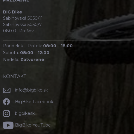
BIG Bike
Sabinovská 5050/11
Sabinovská 5050/7
080 01 Prešov
Pondelok – Piatok:
08:00 – 18:00
Sobota:
08:00 – 12:00
Nedeľa:
Zatvorené
KONTAKT
info
@
bigbike.sk
BigBike Facebook
bigbikesk
BigBike YouTube