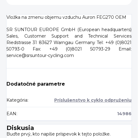
Vložka na zmenu objemu vzduchu Auron FEG270 OEM
SR SUNTOUR EUROPE GmbH (European headquarters)
Sales, Customer Support and Technical Services
Riedstrasse 31 83627 Warngau Germany Tel: +49 (0)8021
50793-0 Fax: +49 (0)8021 50793-29 Email:
service@srsuntour-cycling.com
Dodatočné parametre
Kategória
:
Príslušenstvo k cyklo odpruženiu
EAN
:
14986
Diskusia
Buďte prvý, kto napíše príspevok k tejto položke.