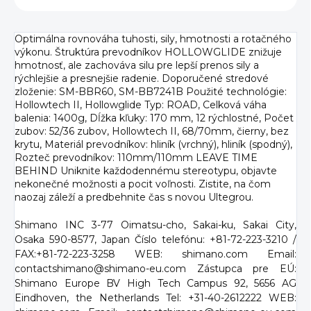
Optimálna rovnováha tuhosti, sily, hmotnosti a rotačného
výkonu. Štruktúra prevodníkov HOLLOWGLIDE znižuje
hmotnosť, ale zachováva silu pre lepší prenos sily a
rýchlejšie a presnejšie radenie. Doporučené stredové
zloženie: SM-BBR60, SM-BB7241B Použité technológie:
Hollowtech II, Hollowglide Typ: ROAD, Celková váha
balenia: 1400g, Dĺžka kľuky: 170 mm, 12 rýchlostné, Počet
zubov: 52/36 zubov, Hollowtech II, 68/70mm, čierny, bez
krytu, Materiál prevodníkov: hliník (vrchný), hliník (spodný),
Rozteč prevodníkov: 110mm/110mm LEAVE TIME
BEHIND Uniknite každodennému stereotypu, objavte
nekonečné možnosti a pocit voľnosti. Zistite, na čom
naozaj záleží a predbehnite čas s novou Ultegrou.
Shimano INC 3-77 Oimatsu-cho, Sakai-ku, Sakai City,
Osaka 590-8577, Japan Číslo telefónu: +81-72-223-3210 /
FAX:+81-72-223-3258 WEB: shimano.com Email:
contactshimano@shimano-eu.com Zástupca pre EÚ:
Shimano Europe BV High Tech Campus 92, 5656 AG
Eindhoven, the Netherlands Tel: +31-40-2612222 WEB: