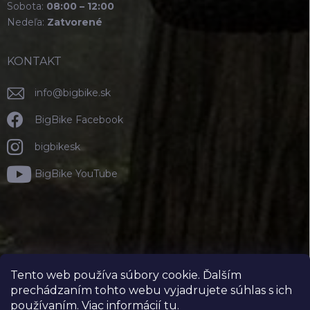
Sobota:
08:00 – 12:00
Nedeľa:
Zatvorené
KONTAKT
info
@
bigbike.sk
BigBike Facebook
bigbikesk
BigBike YouTube
Tento web používa súbory cookie. Ďalším
prechádzaním tohto webu vyjadrujete súhlas s ich
používaním. Viac informácií
tu
.