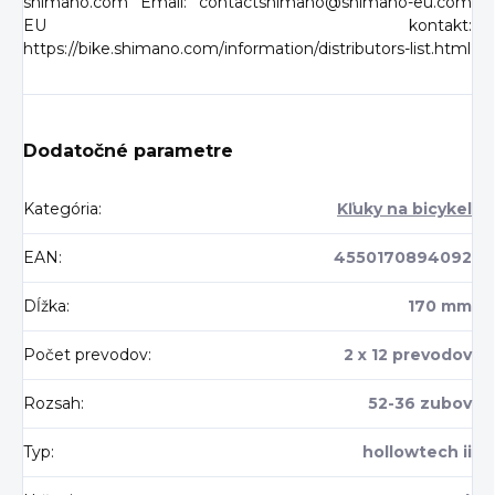
shimano.com Email: contactshimano@shimano-eu.com
EU kontakt:
https://bike.shimano.com/information/distributors-list.html
Dodatočné parametre
Kategória
:
Kľuky na bicykel
EAN
:
4550170894092
Dĺžka
:
170 mm
Počet prevodov
:
2 x 12 prevodov
Rozsah
:
52-36 zubov
Typ
:
hollowtech ii