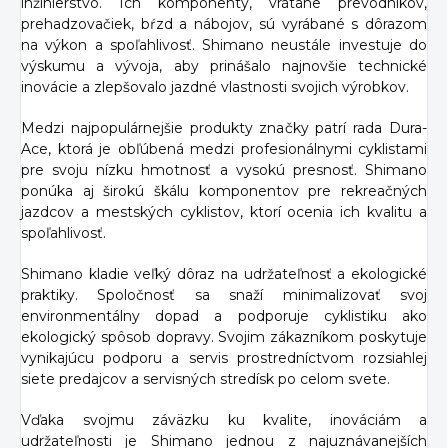
inžinierstvo. Ich komponenty, vrátane prevodníkov,
prehadzovačiek, bŕzd a nábojov, sú vyrábané s dôrazom
na výkon a spoľahlivosť. Shimano neustále investuje do
výskumu a vývoja, aby prinášalo najnovšie technické
inovácie a zlepšovalo jazdné vlastnosti svojich výrobkov.
Medzi najpopulárnejšie produkty značky patrí rada Dura-
Ace, ktorá je obľúbená medzi profesionálnymi cyklistami
pre svoju nízku hmotnosť a vysokú presnosť. Shimano
ponúka aj širokú škálu komponentov pre rekreačných
jazdcov a mestských cyklistov, ktorí ocenia ich kvalitu a
spoľahlivosť.
Shimano kladie veľký dôraz na udržateľnosť a ekologické
praktiky. Spoločnosť sa snaží minimalizovať svoj
environmentálny dopad a podporuje cyklistiku ako
ekologický spôsob dopravy. Svojim zákazníkom poskytuje
vynikajúcu podporu a servis prostredníctvom rozsiahlej
siete predajcov a servisných stredísk po celom svete.
Vďaka svojmu záväzku ku kvalite, inováciám a
udržateľnosti je Shimano jednou z najuznávanejších